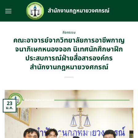
Skip
to
content
กิจกรรม
คณะอาจารย์จากวิทยาลัยการอาชีพกาญ
จนาภิเษกหนองจอก นิเทศนักศึกษาฝึก
ประสบการณ์ฝ่ายสื่อสารองค์กร
สำนักงานกฎหมายวงศกรณ์
23
ม.ค.