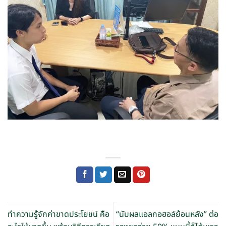
ทำความรู้จักค่าขาดประโยชน์ คือ
“นับผลแอลกอฮอล์ย้อนหลัง” ต่อ