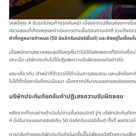
เคสนี้คุณ A ขับรถไปชนท้ายรถคันหน้า เนื่องจากเปลี่ยนช่องทางโดย
ตรวจสอบที่เกิดเหตุและดำเนินการตามขั้นตอนตามปกติ รวมถึงตรวจ
ค่าที่กฎหมายกำหนด (50 มิลลิกรัมเปอร์เซ็นต์) และยังอยู่ในเงื่อ
เมื่อพนักงานตรวจสอบอุบัติเหตุเห็นว่าไม่มีข้อผิดพลาดที่ขัดต่อเง
ขณะนั้น บริษัทประกันไม่ได้ปฏิเสธความรับผิดชอบแต่อย่างใด
ขณะเดียวกัน เจ้าหน้าที่ตำรวจได้ดำเนินการสอบสวน และแจ้งข้อหากั
ไม่ได้ตั้งข้อหาขับขี่ขณะมึนเมา เนื่องจากปริมาณแอลกอฮอล์ของคุ
บริษัทประกันภัยกลับคำปฏิเสธความรับผิดชอบ
หลังจากที่ทุกอย่างดำเนินไปตามขั้นตอนปกติ จู่ๆ บริษัทประกันภั
A มีปริมาณแอลกอฮอล์เกิน 50 มิลลิกรัมเปอร์เซ็นต์ ทั้งที่ ผลตรวจในวัน
การกลับคำของบริษัทประกันภัยในครั้งนี้ไม่เพียงแต่สร้างความเสีย