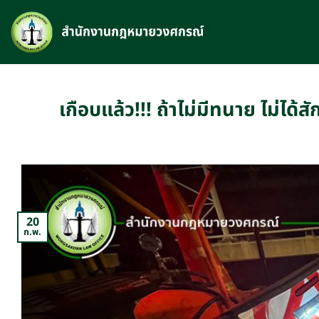
Skip
to
content
เกือบแล้ว!!! ถ้าไม่มีทนาย ไม่ไ
20
ก.พ.