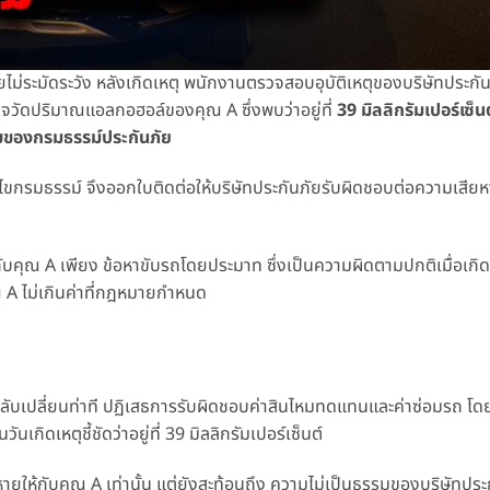
ไม่ระมัดระวัง หลังเกิดเหตุ พนักงานตรวจสอบอุบัติเหตุของบริษัทประกันภ
วัดปริมาณแอลกอฮอล์ของคุณ A ซึ่งพบว่าอยู่ที่
39 มิลลิกรัมเปอร์เซ็นต
นไขของกรมธรรม์ประกันภัย
ื่อนไขกรมธรรม์ จึงออกใบติดต่อให้บริษัทประกันภัยรับผิดชอบต่อความเสีย
บคุณ A เพียง ข้อหาขับรถโดยประมาท ซึ่งเป็นความผิดตามปกติเมื่อเกิดอุ
ณ A ไม่เกินค่าที่กฎหมายกำหนด
ยกลับเปลี่ยนท่าที ปฏิเสธการรับผิดชอบค่าสินไหมทดแทนและค่าซ่อมรถ โด
เกิดเหตุชี้ชัดว่าอยู่ที่ 39 มิลลิกรัมเปอร์เซ็นต์
หายให้กับคุณ A เท่านั้น แต่ยังสะท้อนถึง ความไม่เป็นธรรมของบริษัทปร