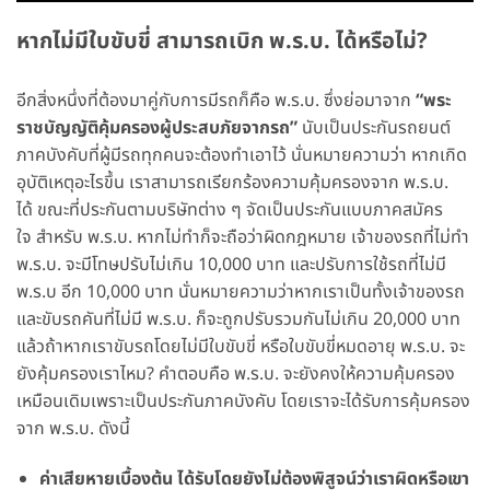
หาก
ไม่มีใบขับขี่
สามารถเบิก
พ
.
ร
.
บ
.
ได้
หรือไม่
?
อีกสิ่งหนึ่งที่ต้องมาคู่กับการมีรถก็คือ พ.ร.บ. ซึ่งย่อมาจาก
“พระ
ราชบัญญัติคุ้มครองผู้ประสบภัยจากรถ”
นับเป็นประกันรถยนต์
ภาคบังคับที่ผู้มีรถทุกคนจะต้องทำเอาไว้ นั่นหมายความว่า หากเกิด
อุบัติเหตุอะไรขึ้น เราสามารถเรียกร้องความคุ้มครองจาก พ.ร.บ.
ได้ ขณะที่ประกันตามบริษัทต่าง ๆ จัดเป็นประกันแบบภาคสมัคร
ใจ สำหรับ พ.ร.บ. หากไม่ทำก็จะถือว่าผิดกฎหมาย เจ้าของรถที่ไม่ทำ
พ.ร.บ. จะมีโทษปรับไม่เกิน 10,000 บาท และปรับการใช้รถที่ไม่มี
พ.ร.บ อีก 10,000 บาท นั่นหมายความว่าหากเราเป็นทั้งเจ้าของรถ
และขับรถคันที่ไม่มี พ.ร.บ. ก็จะถูกปรับรวมกันไม่เกิน 20,000 บาท
แล้วถ้าหากเราขับรถโดยไม่มีใบขับขี่ หรือใบขับขี่หมดอายุ พ.ร.บ. จะ
ยังคุ้มครองเราไหม? คำตอบคือ พ.ร.บ. จะยังคงให้ความคุ้มครอง
เหมือนเดิมเพราะเป็นประกันภาคบังคับ โดยเราจะได้รับการคุ้มครอง
จาก พ.ร.บ. ดังนี้
ค่าเสียหายเบื้องต้น
ได้รับโดยยังไม่ต้องพิสูจน์ว่าเราผิดหรือเขา