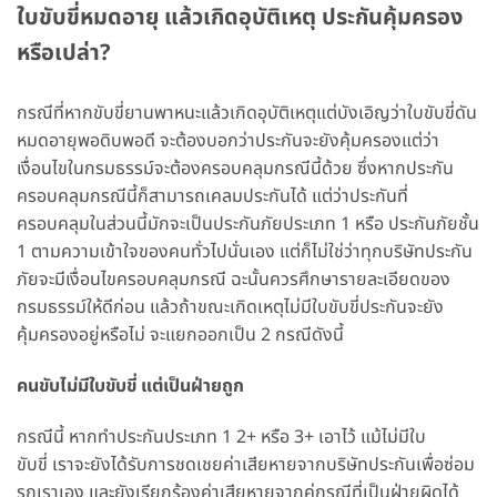
ใบขับขี่หมดอายุ
แล้วเกิดอุบัติเหตุ
ประกัน
คุ้มครอง
หรือเปล่า
?
กรณีที่หากขับขี่ยานพาหนะแล้วเกิดอุบัติเหตุแต่บังเอิญว่าใบขับขี่ดัน
หมดอายุพอดิบพอดี จะต้องบอกว่าประกันจะยังคุ้มครองแต่ว่า
เงื่อนไขในกรมธรรม์จะต้องครอบคลุมกรณีนี้ด้วย ซึ่งหากประกัน
ครอบคลุมกรณีนี้ก็สามารถเคลมประกันได้ แต่ว่าประกันที่
ครอบคลุมในส่วนนี้มักจะเป็นประกันภัยประเภท 1 หรือ ประกันภัยชั้น
1 ตามความเข้าใจของคนทั่วไปนั่นเอง แต่ก็ไม่ใช่ว่าทุกบริษัทประกัน
ภัยจะมีเงื่อนไขครอบคลุมกรณี ฉะนั้นควรศึกษารายละเอียดของ
กรมธรรม์ให้ดีก่อน แล้วถ้าขณะเกิดเหตุไม่มีใบขับขี่ประกันจะยัง
คุ้มครองอยู่หรือไม่ จะแยกออกเป็น 2 กรณีดังนี้
คนขับไม่มีใบขับขี่
แต่เป็นฝ่ายถูก
กรณีนี้ หากทำประกันประเภท 1 2+ หรือ 3+ เอาไว้ แม้ไม่มีใบ
ขับขี่ เราจะยังได้รับการชดเชยค่าเสียหายจากบริษัทประกันเพื่อซ่อม
รถเราเอง และยังเรียกร้องค่าเสียหายจากคู่กรณีที่เป็นฝ่ายผิดได้