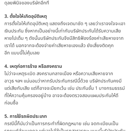
ดุลยพินิจของบริษัทอีกที
3. ตั้งใจให้เกิดอุบัติเหตุ
การตั้งใจให้เกิดอุบัติเหตุ แสดงถึงเจตนาชัด ๆ เลยว่าเราจงใจจะเอา
เงินประกัน ซึ่งหากเป็นอย่างนี้เท่ากับบริษัทประกันได้รับความเสีย
หายไปเต็ม ๆ ดังนั้นบริษัทประกันจึงมีสิทธิฟ้องร้องค่าเสียหายจาก
เราได้ นอกจากจะต้องจ่ายค่าเสียหายเองแล้ว ยังเสี่ยงติดคุก
อีก แบบนี้ไม่คุ้มเลย
4. เหตุก่อการร้าย หรือสงคราม
ไม่ว่าจะเหตุระเบิด สงครามกลางเมือง หรือความเสียหายจาก
อาวุธ ฯลฯ แน่นอนว่าหากรับประกันกรณีนี้ด้วย บริษัทประกันคงมี
แต่เสียกับเสีย แต่ก็อาจจะมียกเว้น เช่น ประกันชั้น 1 บางกรมธรรม์
ที่ให้ความคุ้มครองอยู่บ้าง อาจจะต้องตรวจสอบแผนประกันให้ดี
ก่อนซื้อ
5. การใช้รถผิดประเภท
กรณีนี้ก็นับว่าเป็นการกระทำที่ผิดกฎหมาย เช่น จดทะเบียนเป็น
รถยนต์ส่วนบุคคล แต่เอาไปใช้เป็นรถสาธารณะ แบบนี้บริษัทประกัน