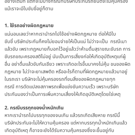
อย่างเต็มที่ แต่ก็จะมีบางกรณีที่บริษัทประกันรถยนต์จะไม่คุ้มครอง
แม้เราจะมีใบขับขี่อยู่ก็ตาม
1. ใช้รถอย่างผิดกฎหมาย
แน่นอนเลยว่าหากเรานำรถไปใช้อย่างผิดกฎหมาย ต่อให้มีใบ
ขับขี่ บริษัทประกันก็คงไม่ยอมจ่ายให้เป็นแน่ ไม่ว่าจะเป็น กรณีเมา
แล้วขับ เพราะกฎหมายก็บอกไว้อยู่แล้วว่าห้ามดื่มสุราขณะขับรถ การ
ขับรถขณะครองสติไม่อยู่ นับเป็นการเสี่ยงก่อให้เกิดอุบัติเหตุแก่ผู้
อื่น อย่าดื่มแล้วขับกันเชียว เพราะเกิดอะไรขึ้นมาคงไม่คุ้ม ขนของผิด
กฎหมาย ไม่ว่าจะยาเสพติด หรืออะไรก็ตามที่ผิดกฎหมายแล้วมาอยู่
ในรถเรา บริษัทจะไม่คุ้มครองรถที่ขนสิ่งของผิดกฎหมายทุก
กรณี การดัดแปลงสภาพรถเพื่อแข่งขันความเร็ว เพราะบริษัท
ประกันมองว่าเป็นการเพิ่มความเสี่ยงให้เกิดอุบัติเหตุโดยใช่เหตุ
2. กรณีบรรทุกของน้ำหนักเกิน
หากเรานำรถไปบรรทุกของจนเกิน แล้วรถเกิดเสียหาย กรณีนี้
บริษัทประกันจะไม่ให้ความคุ้มครอง แต่หากบรรทุกน้ำหนักเกินแล้ว
เกิดอุบัติเหตุ ก็อาจจะยังได้รับความคุ้มครองซึ่งจะขึ้นอยู่กับ