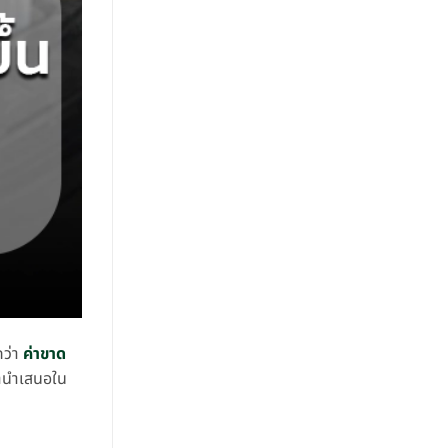
กว่า
ค่าขาด
มานำเสนอใน