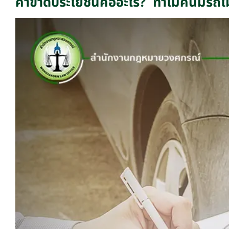
ค่าขาดประโยชน์คืออะไร? ทำไมคนมีรถไม่