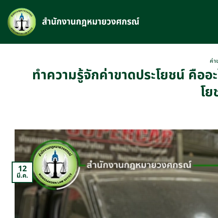
Skip
to
content
ค่
ทำความรู้จักค่าขาดประโยชน์ คืออะ
โยช
12
มี.ค.