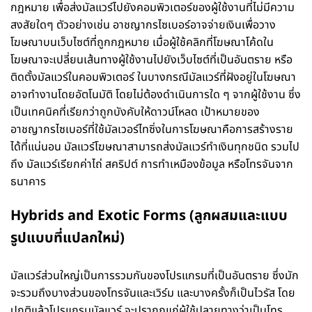
กฎหมาย เพื่อส่งมัลแวร์ไปยังคอมพิวเตอร์ของผู้ใช้งานที่ไม่มีความ
สงสัยใดๆ ตัวอย่างเช่น อาชญากรไซเบอร์อาจจ่ายเงินเพื่อวาง
โฆษณาบนเว็บไซต์ที่ถูกกฎหมาย เมื่อผู้ใช้คลิกที่โฆษณาโค้ดใน
โฆษณาจะเปลี่ยนเส้นทางผู้ใช้งานไปยังเว็บไซต์ที่เป็นอันตราย หรือ
ติดตั้งมัลแวร์ในคอมพิวเตอร์ ในบางกรณีมัลแวร์ที่ฝังอยู่ในโฆษณา
อาจทำงานโดยอัตโนมัติ โดยไม่ต้องดำเนินการใด ๆ จากผู้ใช้งาน ซึ่ง
เป็นเทคนิคที่เรียกว่าถูกบังคับให้ดาวน์โหลด เป้าหมายของ
อาชญากรไซเบอร์ที่ใช้มัลเวอร์ไทซิ่งในการโฆษณาคือการสร้างราย
ได้ที่แน่นอน มัลแวร์โฆษณาสามารถส่งมัลแวร์ทำเงินทุกชนิด รวมไป
ถึง มัลแวร์เรียกค่าไถ่ สคริปต์ การทำเหมืองข้อมูล หรือโทรจันจาก
ธนาคาร
Hybrids and Exotic Forms (ลูกผสมและแบบ
รูปแบบที่แปลกใหม่)
มัลแวร์ส่วนใหญ่เป็นการรวมกันของโปรแกรมที่เป็นอันตราย ซึ่งมัก
จะรวมถึงบางส่วนของโทรจันและเวิร์ม และบางครั้งก็เป็นไวรัส โดย
ปกติแล้วโปรแกรมมัลแวร์ จะปรากฏแก่ผู้ใช้ปลายทางว่าเป็นโทร