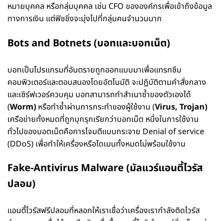
หมายบุคคล หรือกลุ่มบุคคล เช่น CFO ขององค์กรเพื่อเข้าถึงข้อมูล
ทางการเงิน แต่ฟิชชิ่งจะมุ่งไปที่กลุ่มคนจำนวนมาก
Bots and Botnets (บอทและบอทเน็ต)
บอทเป็นโปรแกรมที่อันตรายถูกออกแบบมาเพื่อแทรกซึม
คอมพิวเตอร์และตอบสนองโดยอัตโนมัติ จะปฏิบัติตามคำสั่งกลาง
และเซิร์ฟเวอร์ควบคุม บอทสามารถทำสำเนาซ้ำของตัวเองได้
(
Worm)
หรือทำซ้ำผ่านการกระทำของผู้ใช้งาน (
Virus, Trojan)
เครือข่ายทั้งหมดที่ถูกบุกรุกเรียกว่าบอทเน็ต หนึ่งในการใช้งาน
ทั่วไปของบอตเน็ตคือการโจมตีแบบกระจาย Denial of service
(DDoS) เพื่อทำให้เครื่องหรือโดเมนทั้งหมดไม่พร้อมใช้งาน
Fake-Antivirus Malware (มัลแวร์แอนตี้ไวรัส
ปลอม)
แอนตี้ไวรัสฟรีปลอมที่หลอกให้เราเชื่อว่าเครื่องเรากำลังติดไวรัส