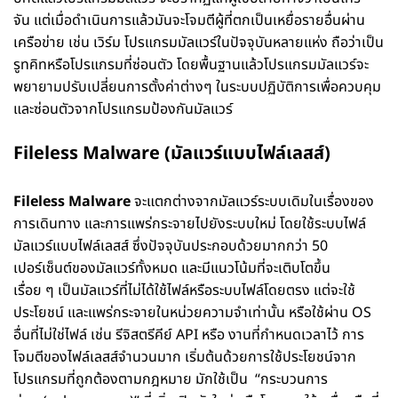
จัน แต่เมื่อดำเนินการแล้วมันจะโจมตีผู้ที่ตกเป็นเหยื่อรายอื่นผ่าน
เครือข่าย เช่น เวิร์ม โปรแกรมมัลแวร์ในปัจจุบันหลายแห่ง ถือว่าเป็น
รูทคิทหรือโปรแกรมที่ซ่อนตัว โดยพื้นฐานแล้วโปรแกรมมัลแวร์จะ
พยายามปรับเปลี่ยนการตั้งค่าต่างๆ ในระบบปฏิบัติการเพื่อควบคุม
และซ่อนตัวจากโปรแกรมป้องกันมัลแวร์
Fileless Malware (มัลแวร์แบบไฟล์เลสส์)
Fileless Malware
จะแตกต่างจากมัลแวร์ระบบเดิมในเรื่องของ
การเดินทาง และการแพร่กระจายไปยังระบบใหม่ โดยใช้ระบบไฟล์
มัลแวร์แบบไฟล์เลสส์ ซึ่งปัจจุบันประกอบด้วยมากกว่า 50
เปอร์เซ็นต์ของมัลแวร์ทั้งหมด และมีแนวโน้มที่จะเติบโตขึ้น
เรื่อย ๆ เป็นมัลแวร์ที่ไม่ได้ใช้ไฟล์หรือระบบไฟล์โดยตรง แต่จะใช้
ประโยชน์ และแพร่กระจายในหน่วยความจำเท่านั้น หรือใช้ผ่าน OS
อื่นที่ไม่ใช่ไฟล์ เช่น รีจิสตรีคีย์ API หรือ งานที่กำหนดเวลาไว้ การ
โจมตีของไฟล์เลสส์จำนวนมาก เริ่มต้นด้วยการใช้ประโยชน์จาก
โปรแกรมที่ถูกต้องตามกฎหมาย มักใช้เป็น “กระบวนการ