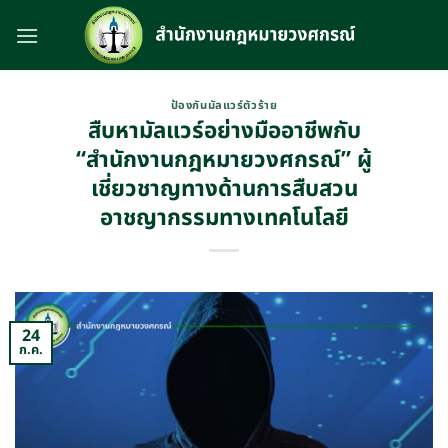
Skip
to
content
ป้องกันมัลแวร์ตัวร้าย
สืบหามัลแวร์อย่างมืออาชีพกับ
“สำนักงานกฎหมายวงศกรณ์” ผู้
เชี่ยวชาญทางด้านการสืบสวน
อาชญากรรมทางเทคโนโลยี
24
ก.ค.