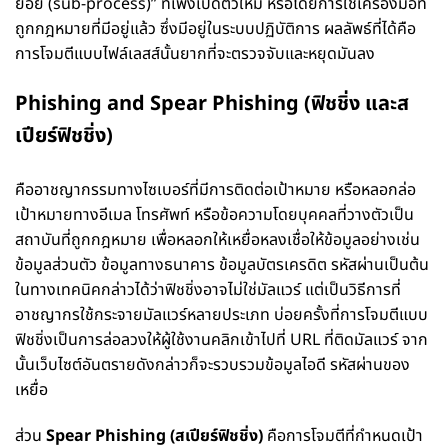
ย่อย (sub-process)” ที่เพิ่งเปิดตัวใหม่ หรือโดยการใช้เครื่องมือที่
ถูกกฎหมายที่มีอยู่แล้ว ซึ่งมีอยู่ในระบบปฏิบัติการ ผลลัพธ์ที่ได้คือ
การโจมตีแบบไฟล์เลสส์นั้นยากที่จะตรวจจับและหยุดมันลง
Phishing and Spear Phishing (ฟิชชิ่ง และส
เปียร์ฟิชชิ่ง)
คืออาชญากรรมทางไซเบอร์ที่มีการติดต่อเป้าหมาย หรือหลอกล่อ
เป้าหมายทางอีเมล โทรศัพท์ หรือข้อความโดยบุคคลที่วางตัวเป็น
สถาบันที่ถูกกฎหมาย เพื่อหลอกให้เหยื่อหลงเชื่อให้ข้อมูลอย่างเช่น
ข้อมูลส่วนตัว ข้อมูลทางธนาคาร ข้อมูลบัตรเครดิต รหัสผ่านเป็นต้น
ในทางเทคนิคกล่าวได้ว่าฟิชชิ่งอาจไม่ใช่มัลแวร์ แต่เป็นวิธีการที่
อาชญากรใช้กระจายมัลแวร์หลายประเภท บ่อยครั้งที่การโจมตีแบบ
ฟิชชิ่งเป็นการล่อลวงให้ผู้ใช้งานคลิกเข้าไปที่ URL ที่ติดมัลแวร์ จาก
นั้นเว็บไซต์อันตรายดังกล่าวก็จะรวบรวมข้อมูลไอดี รหัสผ่านของ
เหยื่อ
ส่วน
Spear Phishing (สเปียร์ฟิชชิ่ง)
คือการโจมตีที่กำหนดเป้า