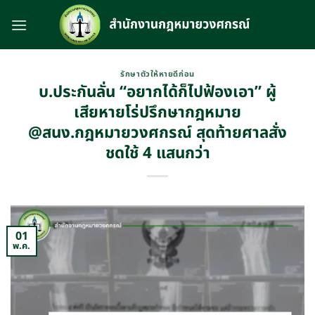
Skip
to
content
รักษาตัวให้หายดีก่อน
บ.ประกันลั่น “อยากได้ก็ไปฟ้องเอา” ผู้
เสียหายโร่ปรึกษากฎหมาย
@สนง.กฎหมายวงศกรณ์ สุดท้ายศาลสั่ง
ชดใช้ 4 แสนกว่า
01
พ.ค.