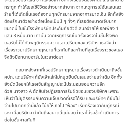
กระดูก ทำให้เธอใช้ชีวิตอย่างยากลำบาก จากเหตุการณ์อันแสนเลว
ร้ายที่ได้เกิดขึ้นเธอต้องทนทุกข์ทรมานจากอาการบาดเจ็บ อีกทั้งยัง
ต้องรักษาตัวอย่างต่อเนื่องเป็นปี ๆ ทั้งๆ ที่เธอต้องบาดเจ็บมาก
ขนาดนี้ ในชั้นโรงพักบริษัทประกันภัยตัวดีเสนอจ่ายให้เธอเพียง 1
แสน 3 หมื่นบาท เท่านั้น จากเหตุการณ์ในครั้งเจรจาในชั้นโรงพัก
เธอรับไม่ได้กับพฤติกรรมความเอาเปรียบของบริษัทฯ เธอจึงนำ
เรื่องราวมาปรึกษากฎหมายที่เราทันทีและท้ายที่สุดเรื่องราวของเธอ
จึงถึงมือทนายอาร์มในเวลาต่อมา
ต่อมาหลังจากที่เธอปรึกษากฎหมายเรื่องราวดำเนินมาถึงชั้น
คปภ. แต่บริษัทฯ ก็ยังเจ้าเล่ห์ไม่หยุดยืนยันเสนอจ่ายเท่าเดิม อีกทั้ง
ยังมัดมือชกให้เธอเซ็นสัญญาประนีประนอมยอมความอีก
ด้วย นางสาว A ตัดสินใจปฏิเสธการรับผิดชอบของบริษัทฯ เพราะ
เห็นว่าไม่ยุติธรรมกับความเจ็บปวดที่เธอได้รับ และบริษัทฯ ก็ยันไม่
จ่ายไปมากกว่านี้แล้ว โบ้ยให้เธอไป “ฟ้อง” เรียกร้องเอากับคู่กรณี
เอง เมื่อบริษัทฯ ทำกันถึงขนาดนี้แน่นอนว่าเราไม่รอช้าดำเนินการ
ต่อในชั้นศาลทันที