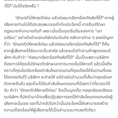
ก็ได้”
มันได้จริงหรือ ?
“รักษาตัวให้หายดีก่อน แล้วค่อยมาเรียกร้องทีหลังก็ได้”
หากผู้
เสียหายท่านใดได้ประสบพบเจอเข้ากับประโยคนี้ ควรรีบปรึกษา
กฎหมายกับทนายทันที เพราะนั่นเป็นจุดเริ่มต้นของการ “เอา
เปรียบ” อย่างใจดำของบริษัทประกันภัย หลักการง่าย ๆ ของปัญหา
ที่ว่า
“รักษาตัวให้หายดีก่อน แล้วค่อยมาเรียกร้องทีหลังก็ได้”
ก็คือ
หากผู้เสียหายได้รับบาดเจ็บสาหัส แล้วยอมไปทำตามคำพูดของบริ
ษัทฯ กับคำว่า “ค่อยมาเรียกร้องทีหลังก็ได้” นั่นเป็นเพราะบริษัทฯ
ต้องการให้คุณไปรักษาตัวรักษาอาการบาดเจ็บให้หายดี แล้วเมื่อถึง
คราวที่คุณไปเรียกร้องค่าสินไหมทดแทนที่คุณต้องได้รับตามที่เคย
ได้ตกลงกันไว้ บริษัทฯ จะจ่ายให้ แต่จ่ายในจำนวนที่เห็นว่าคุณรักษา
ตัวหายดีแล้ว คุณก็จะได้รับค่าสินไหมทดแทนที่น้อยกว่าที่ควรจะได้
รับ คำว่า “รักษาตัวให้หายดีก่อน” จึงเป็นมุกเด็ด กลยุทธ์ยอดฮิตขอ
งบริษัทฯ ที่มักนำมาอ้างเพื่อปฏิเสธการชดใช้ค่าสินไหมทดแทนต่อผู้
เสียหายนั่นเอง และที่น่ากลัวไปกว่านั้นประโยคนี้ยังสามารถสร้าง
ความเดือดร้อนให้ผู้เสียหายได้เป็นจำนวนมากเลยทีเดียว