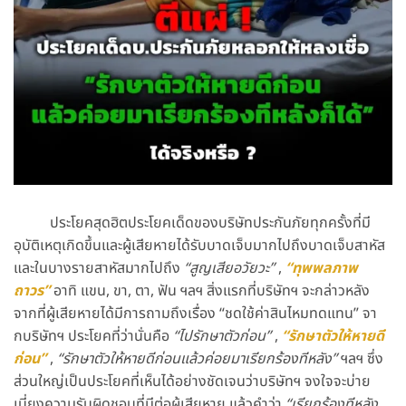
ประโยคสุดฮิตประโยคเด็ดของบริษัทประกันภัยทุกครั้งที่มี
อุบัติเหตุเกิดขึ้นและผู้เสียหายได้รับบาดเจ็บมากไปถึงบาดเจ็บสาหัส
และในบางรายสาหัสมากไปถึง
“สูญเสียอวัยวะ”
,
“ทุพพลภาพ
ถาวร”
อาทิ แขน, ขา, ตา, ฟัน ฯลฯ สิ่งแรกที่บริษัทฯ จะกล่าวหลัง
จากที่ผู้เสียหายได้มีการถามถึงเรื่อง “ชดใช้ค่าสินไหมทดแทน” จา
กบริษัทฯ ประโยคที่ว่านั่นคือ
“ไปรักษาตัวก่อน”
,
“รักษาตัวให้หายดี
ก่อน”
,
“รักษาตัวให้หายดีก่อนแล้วค่อยมาเรียกร้องทีหลัง”
ฯลฯ ซึ่ง
ส่วนใหญ่เป็นประโยคที่เห็นได้อย่างชัดเจนว่าบริษัทฯ จงใจจะบ่าย
เบี่ยงความรับผิดชอบที่มีต่อผู้เสียหาย แล้วคำว่า
“เรียกร้องทีหลัง