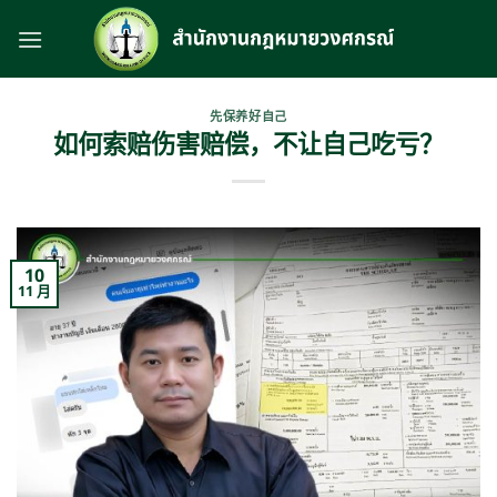
跳
到
内
容
先保养好自己
如何索赔伤害赔偿，不让自己吃亏？
10
11 月