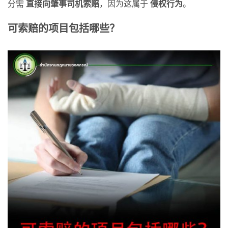
分需
直接向肇事司机索
赔
，因为这属于
侵
权行
为
。
可索赔的项目包括哪些？