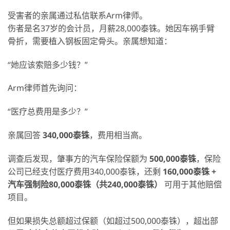
受害者的亲属通过私信联系Arm律师。
伤者是名37岁的会计员，月薪28,000泰铢。她因车祸手臂
骨折，需要植入钢板固定骨头。亲属想知道：
“她应该索赔多少钱？”
Arm律师首先询问：
“医疗总费用是多少？”
亲属回答
340,000
泰
铢
，费用相当高。
调查后发现，肇事方的汽车保险保额为
500,000
泰
铢
，保险
公司已经支付医疗费用340,000泰铢，还剩
160,000
泰
铢
+
汽
车强制险
80,000
泰
铢（共
240,000
泰
铢）
可用于其他赔偿
项目。
但如果损失总额超过保额（如超过500,000泰铢），超出部