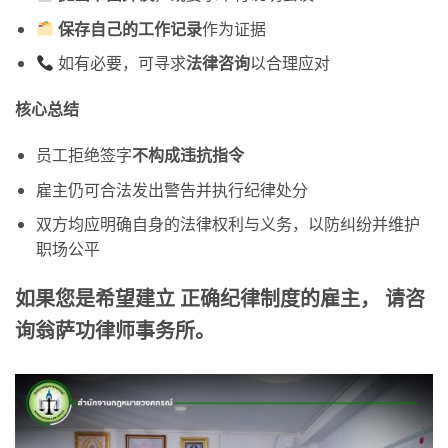
保存自己的工作
记录
作为证据
如有必要，可寻求
法律咨
询
以合理应对
核心总结
员工拒绝签字
不构成
违抗指令
雇主仍可合法发出警告并执行纪律处分
双方均应明确自身的法律权利与义务，以防纠纷并维护
职场公平
如果您是希望建立 正确纪律制度的雇主， 请咨
询翁萨功律师事务所。