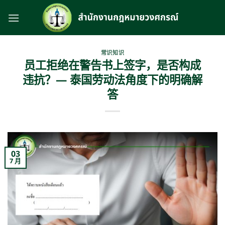
跳
到
内
容
常识知识
员工拒绝在警告书上签字，是否构成
违抗？— 泰国劳动法角度下的明确解
答
03
7 月