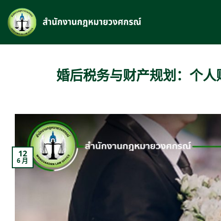
跳
到
内
容
婚后税务与财产规划：个人财
12
6 月