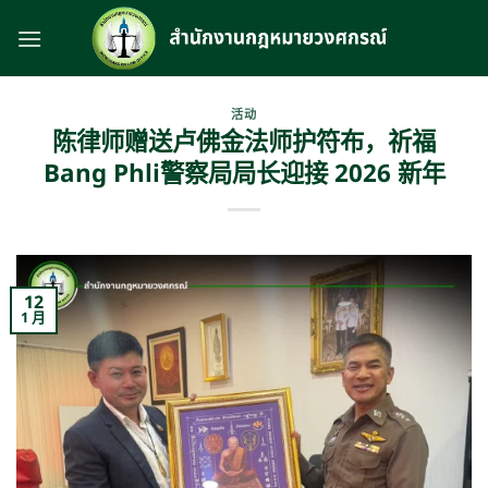
跳
到
内
容
活动
陈律师赠送卢佛金法师护符布，祈福
Bang Phli警察局局长迎接 2026 新年
12
1 月