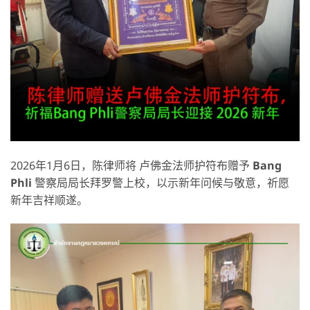
2026年1月6日，陈律师将 卢佛金法师护符布赠予
Bang
Phli
警察局局长拜罗警上校，以示新年问候与敬意，祈愿
新年吉祥顺遂。