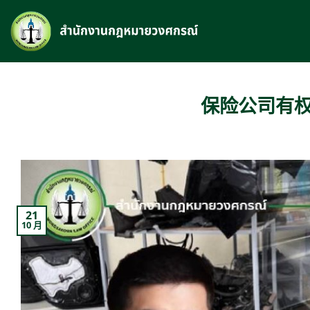
跳
到
内
容
保险公司有权
21
10 月