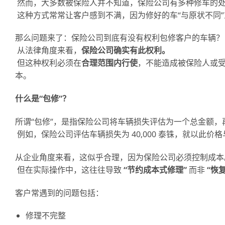
然而，大多数被保险人并不知道，保险公司有多种修车的
这种方式常常让客户感到不满，因为修好的车“与原状不同”
那么问题来了：保险公司到底有没有权利包修客户的车辆？
从法律角度来看，
保
险公司确实有此权利。
但这种权利必须在
合理范
围内行使
，不能造成被保险人或
本。
什么是
“
包修
”
？
所谓“包修”，是指保险公司将车辆损失评估为一个总金额
例如，保险公司评估车辆损失为 40,000 泰铢，就以此价
从企业角度来看，这似乎合理，因为保险公司必须控制成本
但在实际操作中，这往往导致
“
节约成本式修理
”
而非
“
恢
客户常遇到的问题包括：
修理不完整