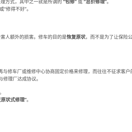
处理方式，其中之一就是所谓的
“
包修
”
或
“
总价修理
”
。
或“修得不好”。
受害人额外的损害。修车的目的是
恢复原状
，而不是为了让保险
，再与修车厂或维修中心协商固定价格来修理，而往往不征求客户
格与修理厂达成协议。
。
复原状式修理
”
。