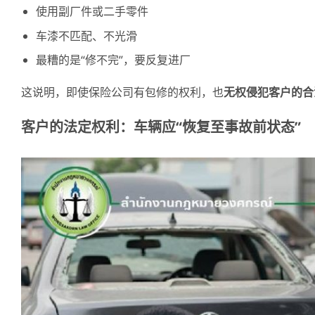
使用副厂件或二手零件
车漆不匹配、不光滑
最糟的是“修不完”，要反复进厂
这说明，即使保险公司有包修的权利，也
无
权侵犯客
户的合
客
户的法定权利：车辆应
“
恢复至事故前状
态
”