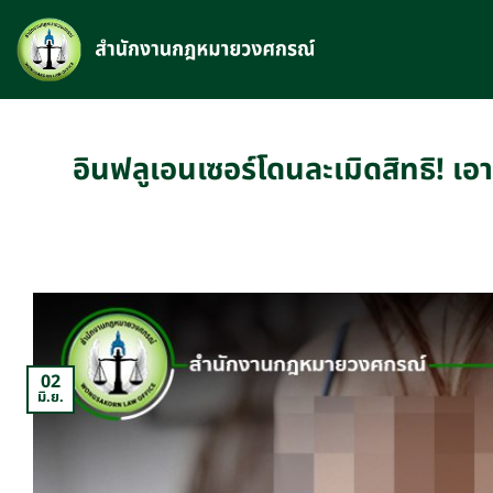
Skip
to
content
อินฟลูเอนเซอร์โดนละเมิดสิทธิ! เอ
02
มิ.ย.