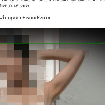
คคลทั่วไปที่ถูกนำภาพไปใช้โดยไม่ได้รับความยินยอม คุณมีสิทธิ์ตามกฎหมายท
ื่อดำเนินคดีโดยเร็ว
ธิส่วนบุคคล + หมิ่นประมาท