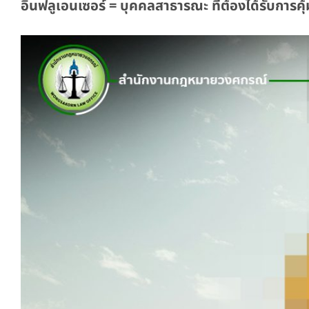
อินฟลูเอนเซอร์ = บุคคลสาธารณะ ที่ต้องได้รับการค