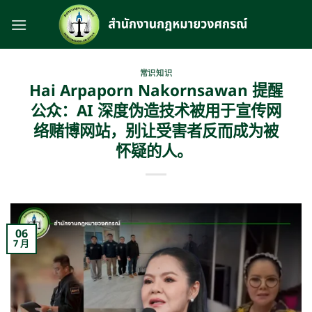
跳
到
内
容
常识知识
Hai Arpaporn Nakornsawan 提醒
公众：AI 深度伪造技术被用于宣传网
络赌博网站，别让受害者反而成为被
怀疑的人。
06
7 月