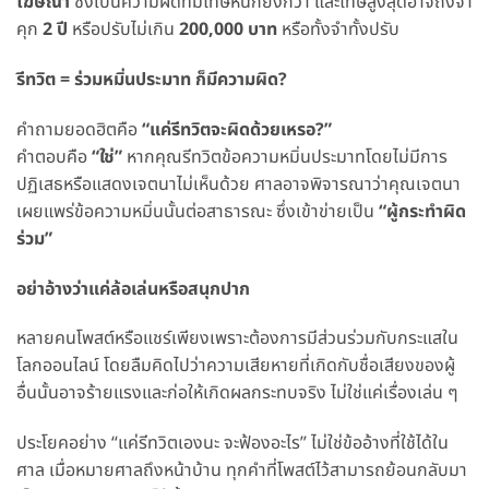
โฆษณา
ซึ่งเป็นความผิดที่มีโทษหนักยิ่งกว่า และโทษสูงสุดอาจถึงจำ
คุก
2 ปี
หรือปรับไม่เกิน
200,000 บาท
หรือทั้งจำทั้งปรับ
รีทวิต = ร่วมหมิ่นประมาท ก็มีความผิด?
คำถามยอดฮิตคือ
“แค่รีทวิตจะผิดด้วยเหรอ?”
คำตอบคือ
“ใช่”
หากคุณรีทวิตข้อความหมิ่นประมาทโดยไม่มีการ
ปฏิเสธหรือแสดงเจตนาไม่เห็นด้วย ศาลอาจพิจารณาว่าคุณเจตนา
เผยแพร่ข้อความหมิ่นนั้นต่อสาธารณะ ซึ่งเข้าข่ายเป็น
“ผู้กระทำผิด
ร่วม”
อย่าอ้างว่าแค่ล้อเล่นหรือสนุกปาก
หลายคนโพสต์หรือแชร์เพียงเพราะต้องการมีส่วนร่วมกับกระแสใน
โลกออนไลน์ โดยลืมคิดไปว่าความเสียหายที่เกิดกับชื่อเสียงของผู้
อื่นนั้นอาจร้ายแรงและก่อให้เกิดผลกระทบจริง ไม่ใช่แค่เรื่องเล่น ๆ
ประโยคอย่าง “แค่รีทวิตเองนะ จะฟ้องอะไร” ไม่ใช่ข้ออ้างที่ใช้ได้ใน
ศาล เมื่อหมายศาลถึงหน้าบ้าน ทุกคำที่โพสต์ไว้สามารถย้อนกลับมา