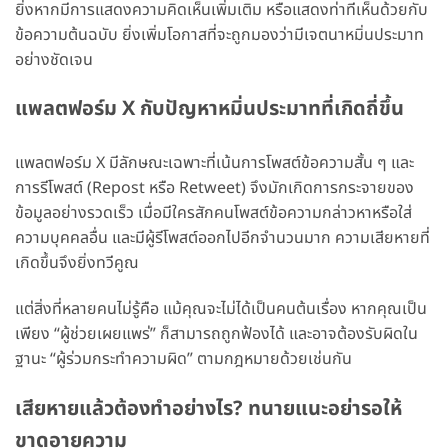
ยิ่งหากมีการแสดงความคิดเห็นเพิ่มเติม หรือแสดงท่าทีเห็นด้วยกับ
ข้อความต้นฉบับ ยิ่งเพิ่มโอกาสที่จะถูกมองว่ามีเจตนาหมิ่นประมาท
อย่างชัดเจน
แพลตฟอร์ม X กับปัญหาหมิ่นประมาทที่เกิดถี่ขึ้น
แพลตฟอร์ม X มีลักษณะเฉพาะที่เน้นการโพสต์ข้อความสั้น ๆ และ
การรีโพสต์ (Repost หรือ Retweet) จึงมักเกิดการกระจายของ
ข้อมูลอย่างรวดเร็ว เมื่อมีใครสักคนโพสต์ข้อความกล่าวหาหรือใส่
ความบุคคลอื่น และมีผู้รีโพสต์ออกไปอีกจำนวนมาก ความเสียหายที่
เกิดขึ้นจึงยิ่งทวีคูณ
แต่สิ่งที่หลายคนไม่รู้คือ แม้คุณจะไม่ได้เป็นคนต้นเรื่อง หากคุณเป็น
เพียง “ผู้ช่วยเผยแพร่” ก็สามารถถูกฟ้องได้ และอาจต้องรับผิดใน
ฐานะ “ผู้ร่วมกระทำความผิด” ตามกฎหมายด้วยเช่นกัน
เสียหายแล้วต้องทำอย่างไร? ทนายแนะอย่ารอให้
ขาดอายุความ