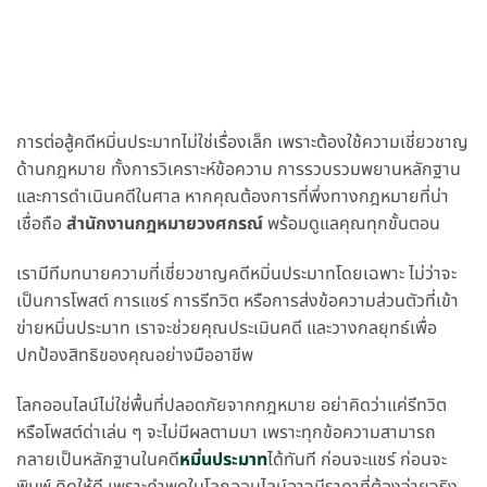
การต่อสู้คดีหมิ่นประมาทไม่ใช่เรื่องเล็ก เพราะต้องใช้ความเชี่ยวชาญ
ด้านกฎหมาย ทั้งการวิเคราะห์ข้อความ การรวบรวมพยานหลักฐาน
และการดำเนินคดีในศาล หากคุณต้องการที่พึ่งทางกฎหมายที่น่า
เชื่อถือ
สำนักงานกฎหมายวงศกรณ์
พร้อมดูแลคุณทุกขั้นตอน
เรามีทีมทนายความที่เชี่ยวชาญคดีหมิ่นประมาทโดยเฉพาะ ไม่ว่าจะ
เป็นการโพสต์ การแชร์ การรีทวิต หรือการส่งข้อความส่วนตัวที่เข้า
ข่ายหมิ่นประมาท เราจะช่วยคุณประเมินคดี และวางกลยุทธ์เพื่อ
ปกป้องสิทธิของคุณอย่างมืออาชีพ
โลกออนไลน์ไม่ใช่พื้นที่ปลอดภัยจากกฎหมาย อย่าคิดว่าแค่รีทวิต
หรือโพสต์ด่าเล่น ๆ จะไม่มีผลตามมา เพราะทุกข้อความสามารถ
กลายเป็นหลักฐานในคดี
หมิ่นประมาท
ได้ทันที ก่อนจะแชร์ ก่อนจะ
พิมพ์ คิดให้ดี เพราะคำพูดในโลกออนไลน์อาจมีราคาที่ต้องจ่ายจริง