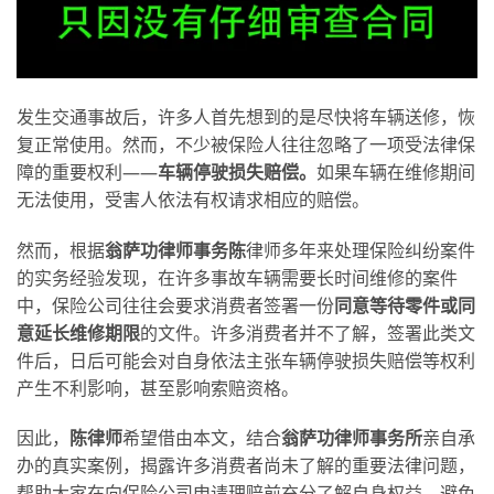
发生交通事故后，许多人首先想到的是尽快将车辆送修，恢
复正常使用。然而，不少被保险人往往忽略了一项受法律保
障的重要权利——
车辆停驶损失赔偿。
如果车辆在维修期间
无法使用，受害人依法有权请求相应的赔偿。
然而，根据
翁萨功律师事务陈
律师多年来处理保险纠纷案件
的实务经验发现，在许多事故车辆需要长时间维修的案件
中，保险公司往往会要求消费者签署一份
同意等待零件或同
意延长维修期限
的文件。许多消费者并不了解，签署此类文
件后，日后可能会对自身依法主张车辆停驶损失赔偿等权利
产生不利影响，甚至影响索赔资格。
因此，
陈律师
希望借由本文，结合
翁萨功律师事务所
亲自承
办的真实案例，揭露许多消费者尚未了解的重要法律问题，