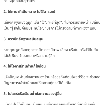
ทำให้บุคคลอื่นรู้ว่าใคร
2. ใช้ภาษาที่เป็นกลาง ไม่ใช้อารมณ์
เลี่ยงคำพูดเชิงดูถูก เช่น “โง่”, “แย่ที่สุด”, “ไม่ควรมีอาชีพนี้” เปลี่ยน
เป็น “รู้สึกไม่ค่อยประทับใจ”, “บริการไม่ตรงตามที่คาดหวัง” แทน
3. ควรมีหลักฐานสนับสนุน
หากคุณพูดถึงเหตุการณ์ใด ควรมีภาพ เสียง หรือใบเสร็จไว้ยืนยัน
ไม่ใช้เพียงคำบอกเล่าหรือความรู้สึก
4. ให้โอกาสร้านค้าแก้ไขก่อน
แจ้งปัญหาผ่านช่องทางของร้านหรือธุรกิจก่อนโพสต์รีวิว จะช่วยลด
ปัญหาการเข้าใจผิดและให้โอกาสคู่กรณีได้แก้ไข
5. ไม่แชร์หรือเขียนซ้ำข้อความของผู้อื่น
แม้คุณไม่ได้เป็นคนเริ่มเขียน แต่หากคุณแชร์โพสต์ที่เข้าข่ายหมิ่น