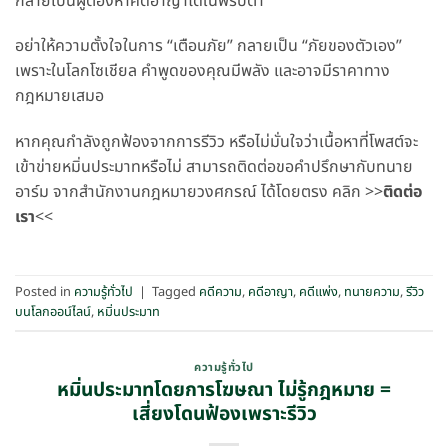
กลายเป็นผู้ต้องหาคดีอาญาได้ในพริบตา
อย่าให้ความตั้งใจในการ “เตือนภัย” กลายเป็น “ภัยของตัวเอง”
เพราะในโลกโซเชียล คำพูดของคุณมีพลัง และอาจมีราคาทาง
กฎหมายเสมอ
หากคุณกำลังถูกฟ้องจากการรีวิว หรือไม่มั่นใจว่าเนื้อหาที่โพสต์จะ
เข้าข่ายหมิ่นประมาทหรือไม่ สามารถติดต่อขอคำปรึกษากับทนาย
อาร์ม จากสำนักงานกฎหมายวงศกรณ์ ได้โดยตรง คลิก >>
ติดต่อ
เรา
<<
Posted in
ความรู้ทั่วไป
|
Tagged
คดีความ
,
คดีอาญา
,
คดีแพ่ง
,
ทนายความ
,
รีวิว
บนโลกออน์ไลน์
,
หมิ่นประมาท
ความรู้ทั่วไป
หมิ่นประมาทโดยการโฆษณา ไม่รู้กฎหมาย =
เสี่ยงโดนฟ้องเพราะรีวิว